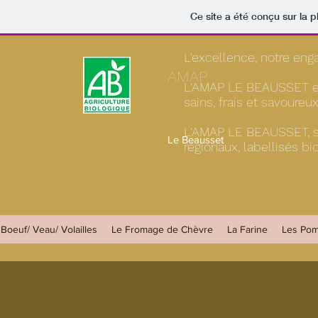
Ce site a été conçu sur la p
L'excellence, notre en
AMAP
L'AMAP LE BEAUSSET es
sains, frais et savoure
L'AMAP LE BEAUSSET, sou
Le Beausset
régionaux, labellisés 
Boeuf/ Veau/ Volailles
Le Fromage de Chèvre
La Farine
Les Po