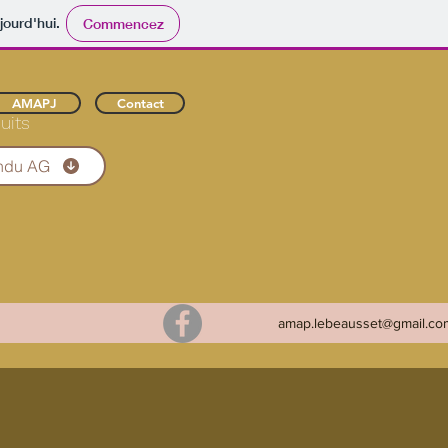
jourd'hui.
Commencez
AMAPJ
Contact
uits
ndu AG
amap.lebeausset@gmail.co