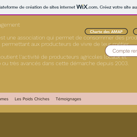
lateforme de création de sites internet
.com
. Créez votre site au
gagement
Charte des AMAP
t une association qui permet de consommer des prod
ux permettant aux producteurs de vivre de leur métier.
Compte re
tient l'activité de producteurs agricoles locaux et
bio ou très avancés dans cette démarche depuis 2003.
mmes
Les Poids Chiches
Témoignages