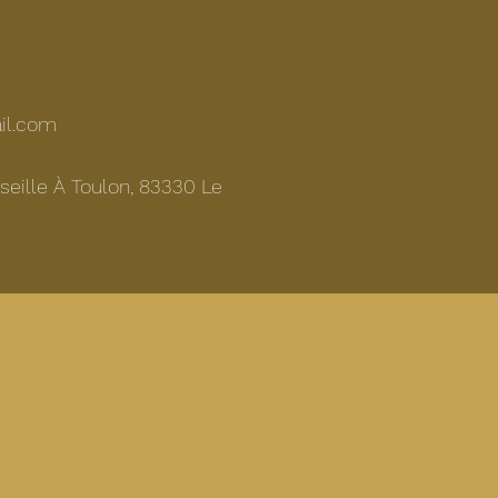
il.com
eille À Toulon, 83330 Le